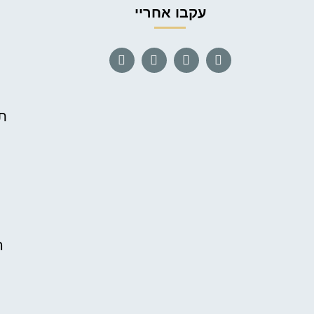
עקבו אחריי
תה
ה