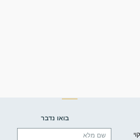
בואו נדבר
וי