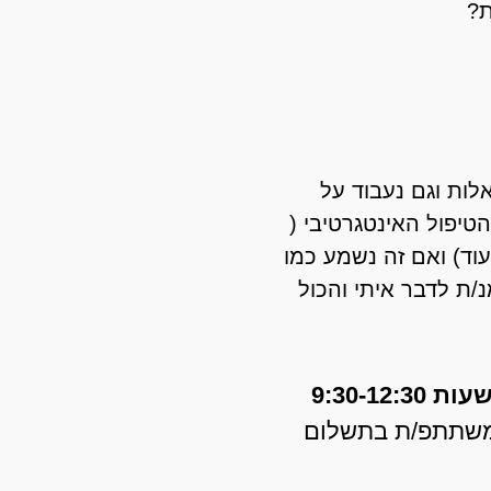
ת?
ות וגם נעבוד על
טיפול האינטגרטיבי (
טלציה מערכתית, מיינדפולנס, cbt , nlp ועוד) ואם זה נשמע כמו
נ/ת לדבר איתי והכול
למשתתפ/ת בתשלום