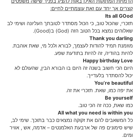
הדמויות המתוקות האילו באות להציג בפניך שישה משפטים
קצרים אך יחד עם זאת עוצמתיים לחיים:
Its all GOod
תזכרי, שהכול טוב, כי הכול מסתדר לטובתך העליונה ושימי לב
שאלוהים נמצא בכל הטוב הזה (God) ב(Good).
Thank you darling
מוזמנת תמיד להודות לעצמך, לבורא ולכל מי, שאת אוהבת.
להיות בהודיה, זה להיות בתודעת שפע.
Happy birthday Love
היום הכי חשוב בשנה זה היום בו הבורא הבין, שהעולם לא
יכול להסתדר בלעדייך.
You’re beautiful
את יפה כמו, שאת. תזכרי את זה.
Be yourself
כמו שאת, ככה זה הכי טוב.
All what you need is within you
כל המשאבים להם את זקוקה נמצאים כבר בתוכך. שימי לב,
שיש סימונים פה של ארבעת האלמנטים – אדמה, אש , אוויר
ומים.