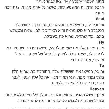
מתוך הספר “My Story” יצאו לבקר אותך
ארבע הדמויות המשמעותיות, כאשר כל אחת מהן מייצגת דבר
אחר:
Soul
זה הכלבלב, המייצג את המשאבים, שבתוכך ומחוצה לך.
הכלבלב הוא כולו נשמה והוא תמיד כולו לב , שמח ומכשכש
בזנב , כדי שתדעי, שהוא פה בשבילך.
Fly
את המקום אליו את שואפת להגיע, מייצג הפרפר, שתמיד בא
להזכיר לך, שאת יכולה לפרוץ כל גבול של עצמך, שהכול
אפשרי, אם רק תרצי.
To
זה עץ, המייצג את השושלת שלך, התומכת בך, שהיא חלק
בלתי נפרד ממך. העץ תמיד מכוון את כל עליו וענפיו לעבר
האור, כדי שיוכל להמשיך ולצמוח.
Heaven
אותך מייצג האריה, שהוא המנהיג והמלך של חייו, מלא עוצמה
וכוח להיות הוא ולכבוש כל יעד אותו ירצה להשיג בדרך.