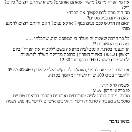
את מי הפרח מייצג? מישהו שאתם אוהבים? משהו שאתם רוצים? כלום?
ריק?
מה היה גורם לכם לקטוף את הפרח?
האם הייתם בגיל מסוים?
האם זה הרגיש לכם נעים בגוף ? או לא נעים? האם הייתם רוצים להמנע
מזה?
כל כך הרבה שאלות זה מעלה בי המשפט הזה, שקבלתי …..
ומה לגבי התשובות ?!
הן תגענה בסדנת קונסטלציה מרפאה בשם “לקטוף את הפרח” ביום
ראשון 18.4.21 באיזור השרון ( כתובת מדויקת תשלח לנרשמות
ולנרשמים) בשעה 9:00 בבוקר עד 12:30.
אם יש בך קריאה להגיע ,מוזמנ/ת להתקשר אליי לטלפון 052-3308460
ולהעביר בביט 100 ש”ח לשיריון מקומך בסדנה.
אשמח לראותך,
פז ברקאי הרצן. M.A
מרצה, מנחת קונסטלציה מערכתית וארגונית ויועצת בריאות טבעית
מוסמכת, מעבירה סדנאות ריפוי ותהליכים אישיים לריפוי גוף נפש נשמה
בואו נדבר